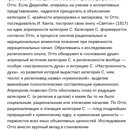
Отто. Если Дюркгейм, опираясь на учение о коллективных
представлениях, надеялся преодолеть в объяснении
категории С. крайности априоризма и эмпиризма, то Отто,
последователь И. Канта, построил свою книгу «Святое» (1917)
на идее априорности категории С. Категория С. формируется,
согласно Отто, в процессе синтеза рациональных и
иррациональных моментов познания при первичности
иррациональных начал. Обратившись к исследованию
религиозного опыта, Отто обнаружил в «основании души»
априорный источник категории С. и религиозности вообще —
особую «настроенность духа» и интуицию С. «Настроенность
духа», из развития которой вырастает категория С, нем.
теолог и религиовед назвал «нуминозной», выделив
важнейшие психологические составляющие
нуминозного.
Априоризм позволил Отто обосновать отказ от редукции
категории С. (и религии в целом) к каким бы то ни было
социальным, рациональным или этическим началам. По Отто,
рационализация и этизация категории С. — плод позднейших
приращений к нуминозному ядру, а нуминозная ценность —
первоисток всех иных объективных ценностей. Исследование
Отто внесло крупный вклад в становление