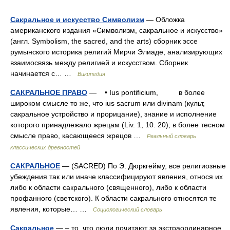
Сакральное и искусство Символизм
— Обложка
американского издания «Символизм, сакральное и искусство»
(англ. Symbolism, the sacred, and the arts) сборник эссе
румынского историка религий Мирчи Элиаде, анализирующих
взаимосвязь между религией и искусством. Сборник
начинается с… …
Википедия
САКРАЛЬНОЕ ПРАВО
— • Ius pontificium, в более
широком смысле то же, что ius sacrum или divinam (культ,
сакральное устройство и прорицание), знание и исполнение
которого принадлежало жрецам (Liv. 1, 10. 20); в более тесном
смысле право, касающееся жрецов …
Реальный словарь
классических древностей
САКРАЛЬНОЕ
— (SACRED) По Э. Дюркгейму, все религиозные
убеждения так или иначе классифицируют явления, относя их
либо к области сакрального (священного), либо к области
профанного (светского). К области сакрального относятся те
явления, которые… …
Социологический словарь
Сакральное
— – то, что люди почитают за экстраординарное,