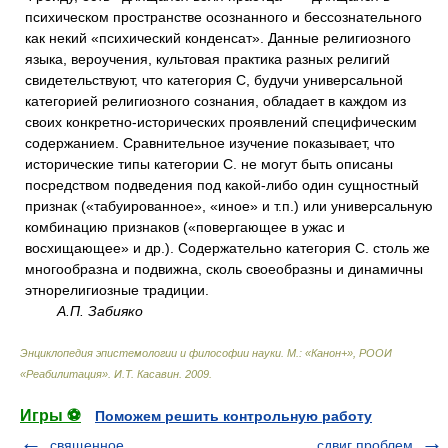
психическом пространстве осознанного и бессознательного
как некий «психический конденсат». Данные религиозного
языка, вероучения, культовая практика разных религий
свидетельствуют, что категория С, будучи универсальной
категорией религиозного сознания, обладает в каждом из
своих конкретно-исторических проявлений специфическим
содержанием. Сравнительное изучение показывает, что
исторические типы категории С. не могут быть описаны
посредством подведения под какой-либо один сущностный
признак («табуированное», «иное» и т.п.) или универсальную
комбинацию признаков («повергающее в ужас и
восхищающее» и др.). Содержательно категория С. столь же
многообразна и подвижна, сколь своеобразны и динамичны
этнорелигиозные традиции.
А.П. Забияко
Энциклопедия эпистемологии и философии науки. М.: «Канон+», РООИ
«Реабилитация»
.
И.Т. Касавин
.
2009
.
Игры ⚽
Поможем решить контрольную работу
священное
сдвиг проблем