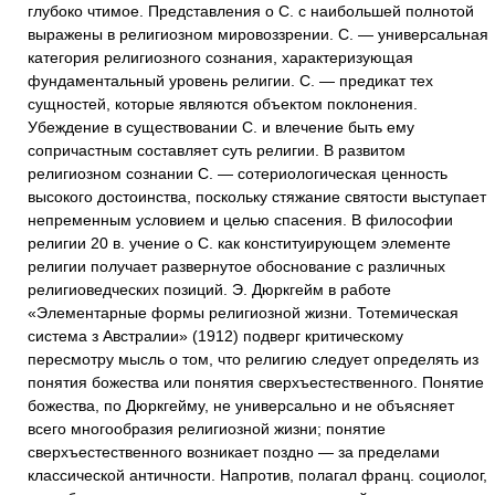
глубоко чтимое. Представления о С. с наибольшей полнотой
выражены в религиозном мировоззрении. С. — универсальная
категория религиозного сознания, характеризующая
фундаментальный уровень религии. С. — предикат тех
сущностей, которые являются объектом поклонения.
Убеждение в существовании С. и влечение быть ему
сопричастным составляет суть религии. В развитом
религиозном сознании С. — сотериологическая ценность
высокого достоинства, поскольку стяжание святости выступает
непременным условием и целью спасения. В философии
религии 20 в. учение о С. как конституирующем элементе
религии получает развернутое обоснование с различных
религиоведческих позиций. Э. Дюркгейм в работе
«Элементарные формы религиозной жизни. Тотемическая
система з Австралии» (1912) подверг критическому
пересмотру мысль о том, что религию следует определять из
понятия божества или понятия сверхъестественного. Понятие
божества, по Дюркгейму, не универсально и не объясняет
всего многообразия религиозной жизни; понятие
сверхъестественного возникает поздно — за пределами
классической античности. Напротив, полагал франц. социолог,