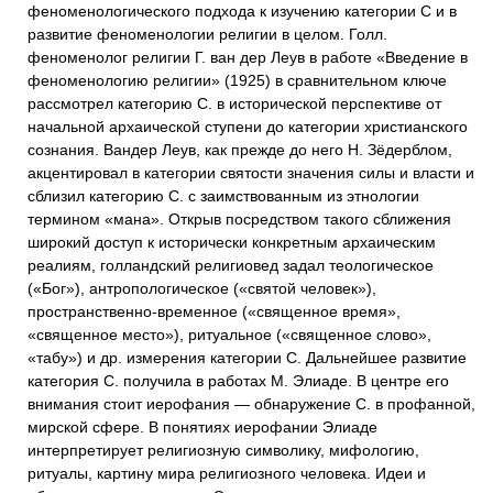
феноменологического подхода к изучению категории С и в
развитие феноменологии религии в целом. Голл.
феноменолог религии Г. ван дер Леув в работе «Введение в
феноменологию религии» (1925) в сравнительном ключе
рассмотрел категорию С. в исторической перспективе от
начальной архаической ступени до категории христианского
сознания. Вандер Леув, как прежде до него Н. Зёдерблом,
акцентировал в категории святости значения силы и власти и
сблизил категорию С. с заимствованным из этнологии
термином «мана». Открыв посредством такого сближения
широкий доступ к исторически конкретным архаическим
реалиям, голландский религиовед задал теологическое
(«Бог»), антропологическое («святой человек»),
пространственно-временное («священное время»,
«священное место»), ритуальное («священное слово»,
«табу») и др. измерения категории С. Дальнейшее развитие
категория С. получила в работах М. Элиаде. В центре его
внимания стоит иерофания — обнаружение С. в профанной,
мирской сфере. В понятиях иерофании Элиаде
интерпретирует религиозную символику, мифологию,
ритуалы, картину мира религиозного человека. Идеи и