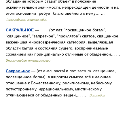
обладание которым ставит объект в положение
исключительной значимости, непреходящей ценности и на
этом основании требует благоговейного к нему… …
Философская энциклопедия
САКРАЛЬНОЕ
— (от лат. “посвященное богам”,
“священное”, “запретное”, “проклятое”) святое, священное,
важнейшая мировоззренческая категория, выделяющая
области бытия и состояния сущего, воспринимаемые
сознанием как принципиально отличные от обыденной… …
Энциклопедия культурологии
Сакральное
— (от англ. sacral и лат. sacrum священное,
посвященное богам) в широком смысле всё имеющее
отношение к Божественному, религиозному, небесному,
потустороннему, иррациональному, мистическому,
отличающееся от обыденных вещей,… …
Википедия