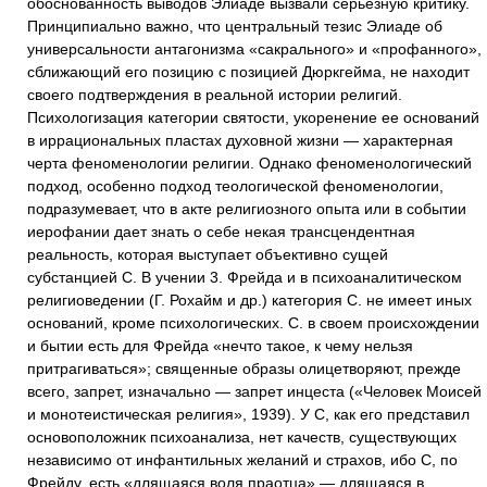
обоснованность выводов Элиаде вызвали серьезную критику.
Принципиально важно, что центральный тезис Элиаде об
универсальности антагонизма «сакрального» и «профанного»,
сближающий его позицию с позицией Дюркгейма, не находит
своего подтверждения в реальной истории религий.
Психологизация категории святости, укоренение ее оснований
в иррациональных пластах духовной жизни — характерная
черта феноменологии религии. Однако феноменологический
подход, особенно подход теологической феноменологии,
подразумевает, что в акте религиозного опыта или в событии
иерофании дает знать о себе некая трансцендентная
реальность, которая выступает объективно сущей
субстанцией С. В учении 3. Фрейда и в психоаналитическом
религиоведении (Г. Рохайм и др.) категория С. не имеет иных
оснований, кроме психологических. С. в своем происхождении
и бытии есть для Фрейда «нечто такое, к чему нельзя
притрагиваться»; священные образы олицетворяют, прежде
всего, запрет, изначально — запрет инцеста («Человек Моисей
и монотеистическая религия», 1939). У С, как его представил
основоположник психоанализа, нет качеств, существующих
независимо от инфантильных желаний и страхов, ибо С, по
Фрейду, есть «длящаяся воля праотца» — длящаяся в