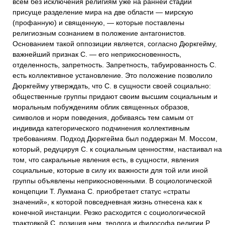
всем без исключения религиям уже на ранней стадии
присуще разделение мира на две области — мирскую
(профанную) и священную, — которые поставлены
религиозным сознанием в положение антагонистов.
Основанием такой оппозиции является, согласно Дюркгейму,
важнейший признак С. — его неприкосновенность,
отделенность, запретность. Запретность, табуированность С.
есть коллективное установление. Это положение позволило
Дюркгейму утверждать, что С. в сущности своей социально:
общественные группы придают своим высшим социальным и
моральным побуждениям облик священных образов,
символов и норм поведения, добиваясь тем самым от
индивида категорического подчинения коллективным
требованиям. Подход Дюркгейма был поддержан М. Моссом,
который, редуцируя С. к социальным ценностям, настаивал на
том, что сакральные явления есть, в сущности, явления
социальные, которые в силу их важности для той или иной
группы объявлены неприкосновенными. В социологической
концепции Т. Лукмана С. приобретает статус «страты
значений», к которой повседневная жизнь отнесена как к
конечной инстанции. Резко расходится с социологической
трактовкой С. позиция нем. теолога и философа религии Р.